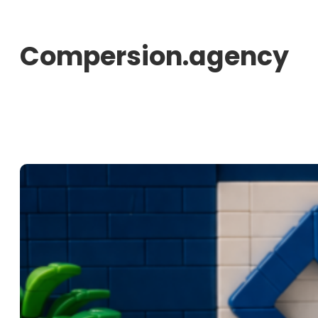
Aller
au
Compersion.agency
contenu