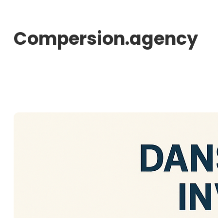
Aller
au
Compersion.agency
contenu