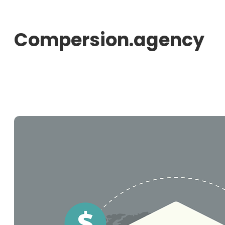
Aller
au
Compersion.agency
contenu