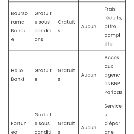
Frais
Bourso
Gratuit
réduits,
rama
e sous
Gratuit
Aucun
offre
Banqu
conditi
s
compl
e
ons
ète
Accès
aux
Hello
Gratuit
Gratuit
Aucun
agenc
Bank!
e
s
es BNP
Paribas
Service
Gratuit
s
Fortun
e sous
Gratuit
d’épar
Aucun
eo
conditi
s
gne