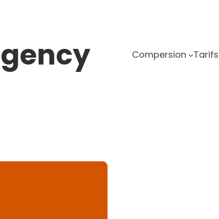
agency
Compersion
Tarifs