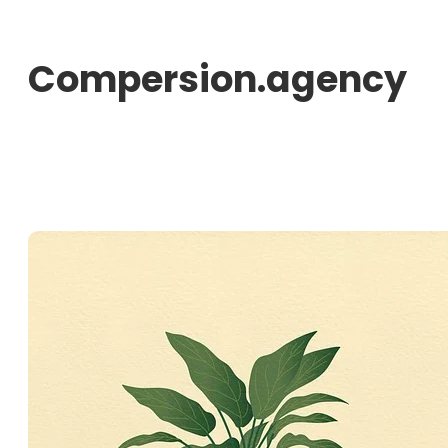
Aller
au
Compersion.agency
contenu